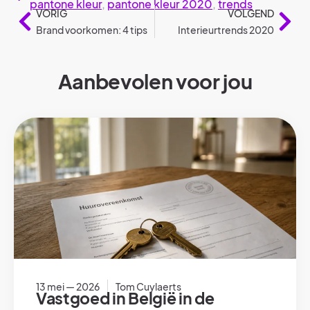
pantone kleur
,
pantone kleur 2020
,
trends
VORIG
VOLGEND
Brand voorkomen: 4 tips
Interieurtrends 2020
Aanbevolen voor jou
13 mei — 2026
Tom Cuylaerts
Vastgoed in België in de