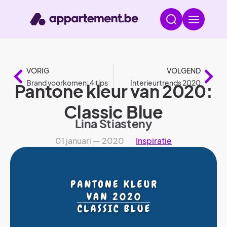
VORIG
VOLGEND
Brand voorkomen: 4 tips
Interieurtrends 2020
Pantone kleur van 2020:
Classic Blue
Lina Stiasteny
01 januari — 2020
Inspiratie