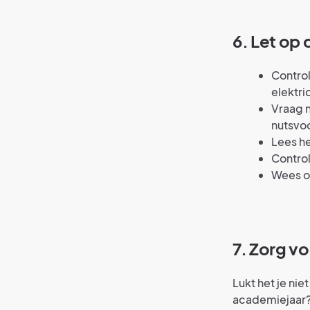
6. Let op
Control
elektric
Vraag 
nutsvo
Lees h
Control
Wees o
7. Zorg v
Lukt het je nie
academiejaar?