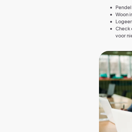
Pendel 
Woon in
Logeer 
Check o
voor n