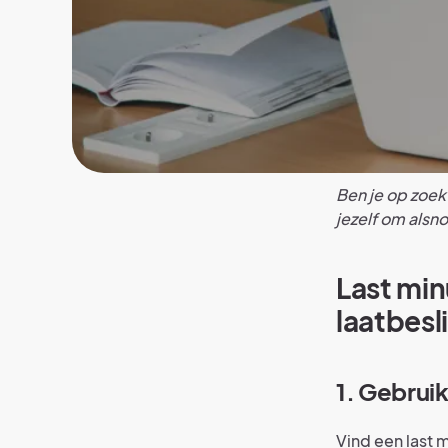
Ben je op zoek
jezelf om alsn
Last min
laatbesl
1. Gebrui
Vind een last 