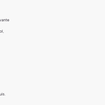
evante
ol,
is.