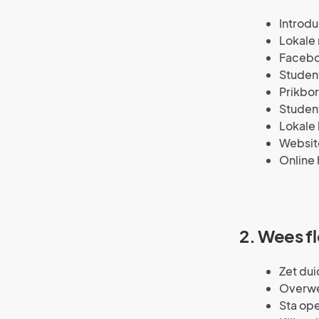
Introd
Lokale
Faceb
Studen
Prikbo
Student
Lokale 
Website
Online 
2. Wees fl
Zet dui
Overwe
Sta ope