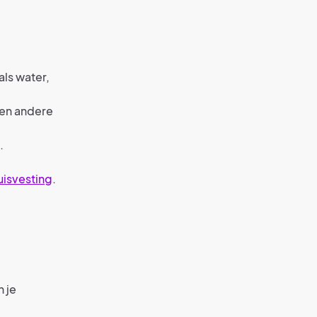
als water,
 en andere
.
isvesting
.
n je