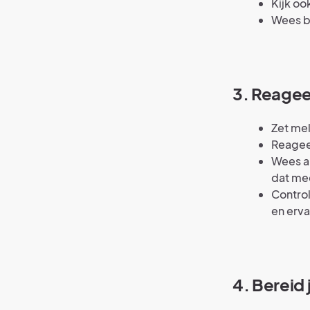
Kijk oo
Wees be
3. Reageer
Zet mel
Reageer
Wees al
dat mee
Control
en erva
4. Bereid