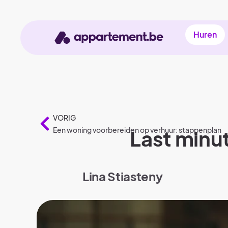
Huren
VORIG
Een woning voorbereiden op verhuur: stappenplan
Last minu
Lina Stiasteny