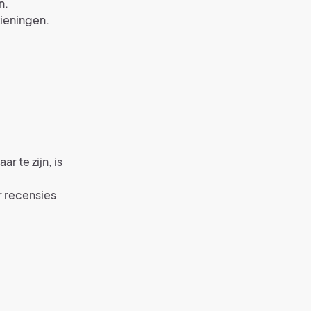
n.
zieningen.
r te zijn, is
r recensies