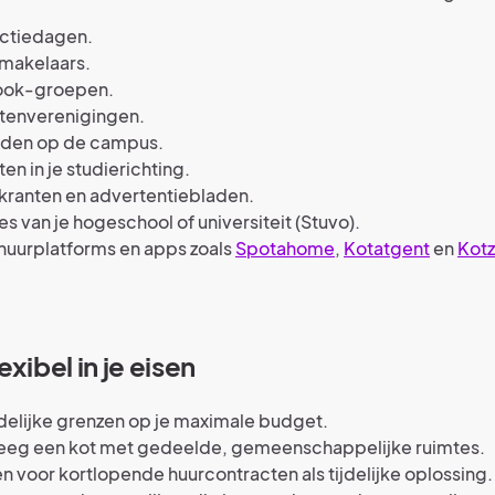
uctiedagen.
 makelaars.
ook-groepen.
tenverenigingen.
rden op de campus.
en in je studierichting.
kranten en advertentiebladen.
s van je hogeschool of universiteit (Stuvo).
huurplatforms en apps zoals
Spotahome
,
Kotatgent
en
Kot
exibel in je eisen
delijke grenzen op je maximale budget.
eg een kot met gedeelde, gemeenschappelijke ruimtes.
n voor kortlopende huurcontracten als tijdelijke oplossing.