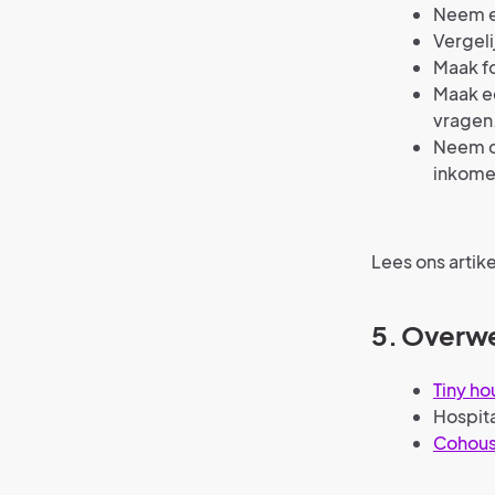
Neem e
Vergeli
Maak fo
Maak ee
vragen
Neem d
inkome
Lees ons artike
5. Overw
Tiny ho
Hospit
Cohous