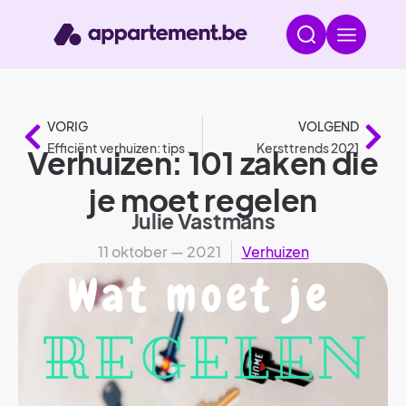
VORIG
VOLGEND
Efficiënt verhuizen: tips & tricks
Kersttrends 2021
Verhuizen: 101 zaken die
je moet regelen
Julie Vastmans
11 oktober — 2021
Verhuizen