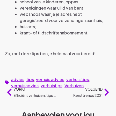
school van je kinderen, oppas, …;
verenigingen waar u lid van bent;
webshops waar je je adres hebt
geregistreerd voor verzendingen aan huis;
huisarts;
krant- of tijdschriftenabonnement.
Zo, met deze tips ben je helemaal voorbereid!
advies
,
tips
,
verhuis advies
,
verhuis tips
,
verhuisadvies
,
verhuistips
,
Verhuizen
VORIG
VOLGEND
Efficiënt verhuizen: tips & tricks
Kersttrends 2021
Aanbevolen voor jou