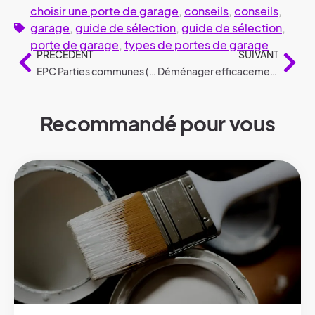
choisir une porte de garage
,
conseils
,
conseils
,
garage
,
guide de sélection
,
guide de sélection
,
porte de garage
,
types de portes de garage
PRÉCÉDENT
SUIVANT
EPC Parties communes (EPC GD)
Déménager efficacement avec votre voiture : 6 conseils
Recommandé pour vous