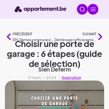
PRÉCÉDENT
SUIVANT
EPC Parties communes (EPC GD)
Déménager efficacement avec votre voiture : 6 conseils
Choisir une porte de
garage : 6 étapes (guide
de sélection)
Sien Deferm
11 mars — 2024
Inspiration