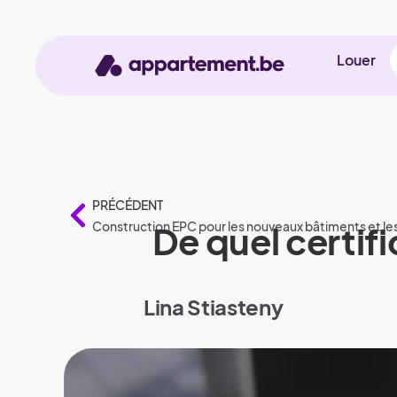
Louer
PRÉCÉDENT
Construction EPC pour les nouveaux bâtiments et le
De quel certif
Lina Stiasteny