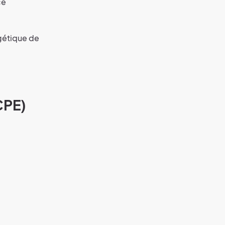
ce
rgétique de
CPE)