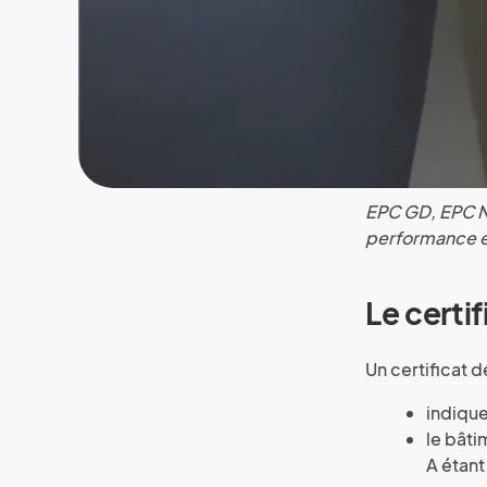
EPC GD, EPC NR
performance én
Le certi
Un certificat 
indique
le bâti
A étant