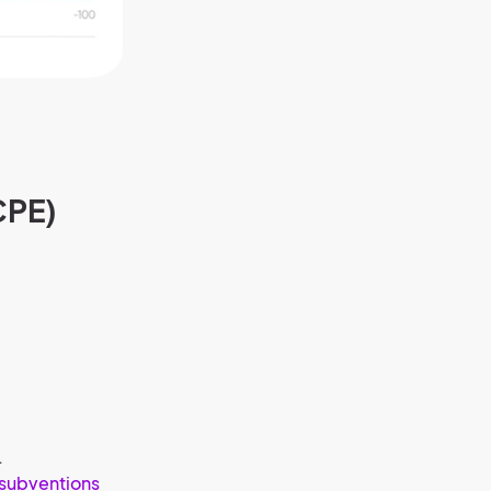
CPE)
.
subventions