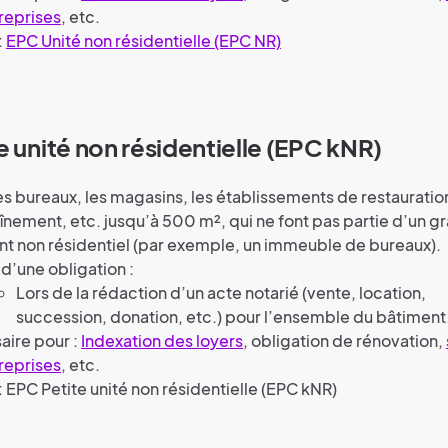
reprises
, etc.
:
EPC Unité non résidentielle (EPC NR)
e unité non résidentielle (EPC kNR)
les bureaux, les magasins, les établissements de restauration
înement, etc. jusqu’à 500 m², qui ne font pas partie d’un g
t non résidentiel (par exemple, un immeuble de bureaux).
t d’une obligation :
Lors de la rédaction d’un acte notarié (vente, location,
succession, donation, etc.) pour l’ensemble du bâtiment
aire pour :
Indexation des loyers
, obligation de rénovation,
reprises
, etc.
 : EPC Petite unité non résidentielle (EPC kNR)