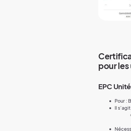
Certific
pour les
EPC Unité
Pour : 
Il s’agi
Nécess