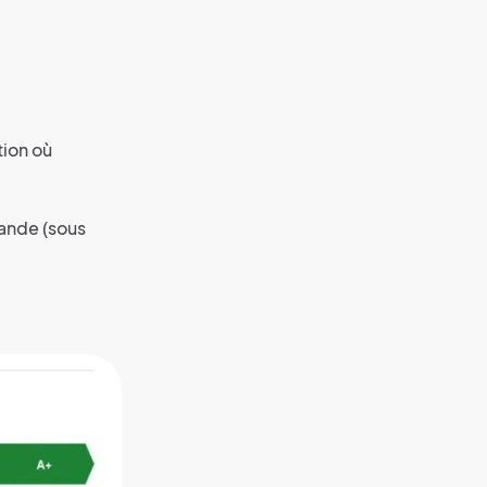
tion où
mande (sous