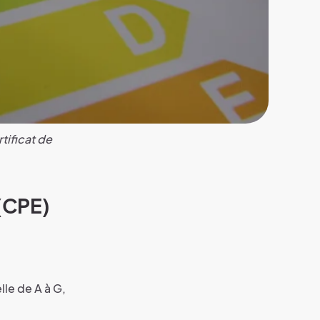
tificat de
 (CPE)
lle de A à G,