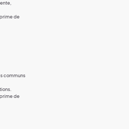
vente,
 prime de
aces communs
tions.
 prime de