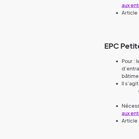
aux ent
Article 
EPC Petit
Pour : 
d’entra
bâtimen
Il s’agi
Nécess
aux ent
Article