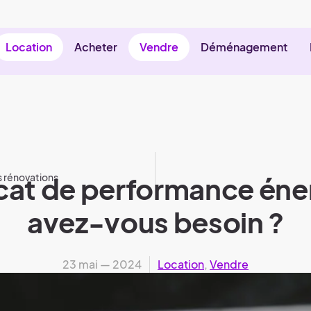
Location
Acheter
Vendre
Déménagement
s rénovations
icat de performance én
avez-vous besoin ?
23 mai — 2024
Location
,
Vendre