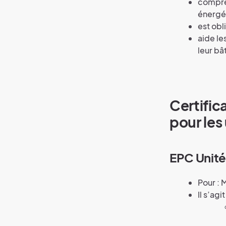
compre
énergé
est obl
aide le
leur bâ
Certific
pour les
EPC Unité 
Pour : 
Il s’agi