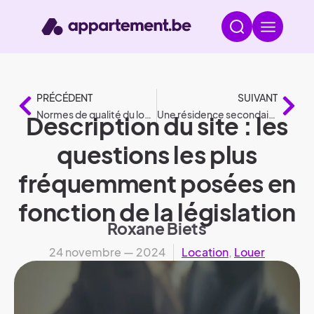
PRÉCÉDENT
SUIVANT
Normes de qualité du logement conformément à la législation
Une résidence secondaire en vertu de la législation
Description du site : les
questions les plus
fréquemment posées en
fonction de la législation
Roxane Biets
24 novembre — 2024
Location
,
Louer