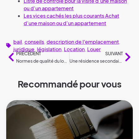
Liste de contrôle pour la visite d’une maison
ou d’un appartement
Les vices cachés les plus courants Achat
d’une maison ou d’un appartement
bail
,
conseils
,
description de l'emplacement
,
juridique
,
législation
,
Location
,
Louer
PRÉCÉDENT
SUIVANT
Normes de qualité du logement conformément à la législation
Une résidence secondaire en vertu de la législation
Recommandé pour vous