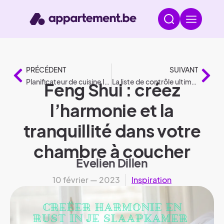
PRÉCÉDENT
SUIVANT
Planificateur de cuisine Ikea : la cuisine de vos rêves en ligne
La liste de contrôle ultime pour les déménagements
Feng Shui : créez
l’harmonie et la
tranquillité dans votre
chambre à coucher
Evelien Dillen
10 février — 2023
Inspiration