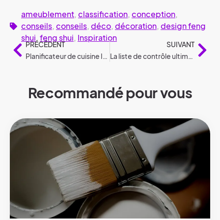
ameublement
,
classification
,
conception
,
conseils
,
conseils
,
déco
,
décoration
,
design feng
shui
,
feng shui
,
Inspiration
PRÉCÉDENT
SUIVANT
Planificateur de cuisine Ikea : la cuisine de vos rêves en ligne
La liste de contrôle ultime pour les déménagements
Recommandé pour vous