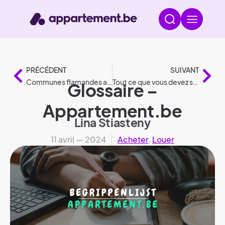
PRÉCÉDENT
SUIVANT
Communes flamandes avec un loyer maximum plus élevé
Tout ce que vous devez savoir sur les architectes
Glossaire –
Appartement.be
Lina Stiasteny
11 avril — 2024
Acheter
,
Louer