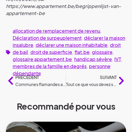
https://www.appartement.be/begrippenlijst-van-
appartement-be
allocation de remplacement de revenu
,
Déclaration de surpeuplement
,
déclarer la maison
insalubre
,
déclarer une maison inhabitable
,
droit
de bail
,
droit de superficie
,
flat.be
,
glossaire
,
glossaire appartement.be
,
handicap sévère
,
IVT
,
membres de la famille en degrés
,
personne
dépendante
PRÉCÉDENT
SUIVANT
Communes flamandes avec un loyer maximum plus élevé
Tout ce que vous devez savoir sur les architectes
Recommandé pour vous