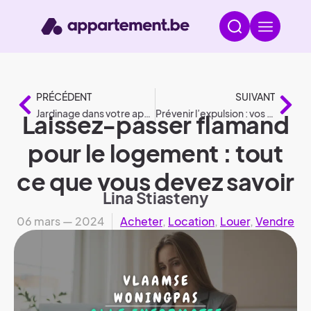
PRÉCÉDENT
SUIVANT
Jardinage dans votre appartement
Prévenir l’expulsion : vos droits et options
Laissez-passer flamand
pour le logement : tout
ce que vous devez savoir
Lina Stiasteny
06 mars — 2024
Acheter
,
Location
,
Louer
,
Vendre