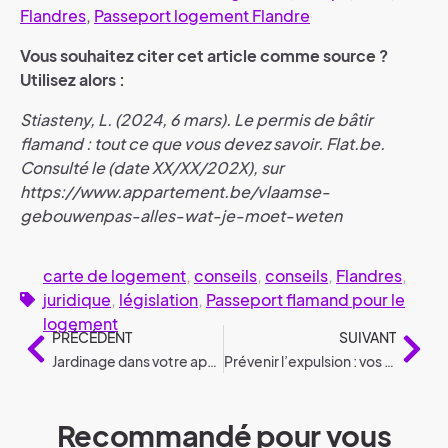
Flandres
,
Passeport logement Flandre
Vous souhaitez citer cet article comme source ?
Utilisez alors :
Stiasteny, L. (2024, 6 mars). Le permis de bâtir
flamand : tout ce que vous devez savoir. Flat.be.
Consulté le (date XX/XX/202X), sur
https://www.appartement.be/vlaamse-
gebouwenpas-alles-wat-je-moet-weten
carte de logement
,
conseils
,
conseils
,
Flandres
,
juridique
,
législation
,
Passeport flamand pour le
logement
PRÉCÉDENT
SUIVANT
Jardinage dans votre appartement
Prévenir l’expulsion : vos droits et options
Recommandé pour vous