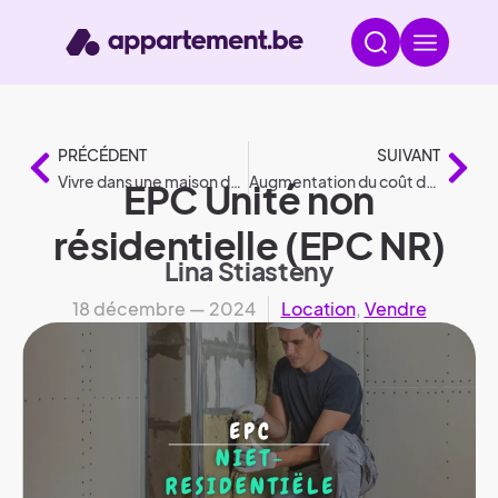
PRÉCÉDENT
SUIVANT
Vivre dans une maison de retraite : tout ce que vous devez savoir
Augmentation du coût de la vie en Belgique en 2025
EPC Unité non
résidentielle (EPC NR)
Lina Stiasteny
18 décembre — 2024
Location
,
Vendre