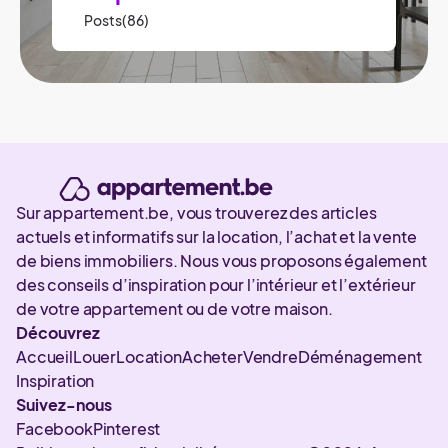
Posts(86)
Sur appartement.be, vous trouverez des articles
actuels et informatifs sur la location, l’achat et la vente
de biens immobiliers. Nous vous proposons également
des conseils d’inspiration pour l’intérieur et l’extérieur
de votre appartement ou de votre maison.
Découvrez
Accueil
Louer
Location
Acheter
Vendre
Déménagement
Inspiration
Suivez-nous
Facebook
Pinterest