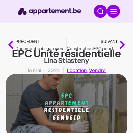
PRÉCÉDENT
SUIVANT
Documents obligatoires pour les immeubles en copropriété
Construction EPC pour les nouveaux bâtiments et les rénovations
EPC Unité résidentielle
Lina Stiasteny
16 mai — 2024
Location
,
Vendre