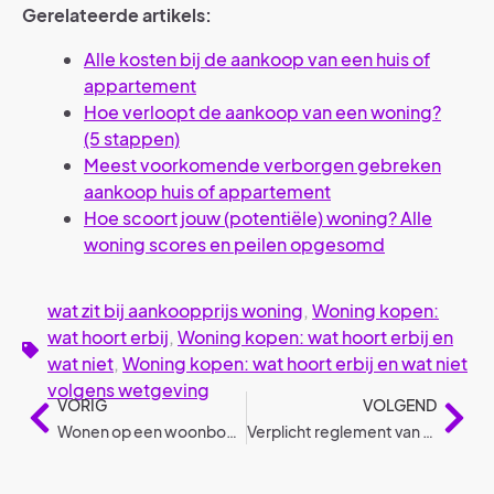
Gerelateerde artikels:
Alle kosten bij de aankoop van een huis of
appartement
Hoe verloopt de aankoop van een woning?
(5 stappen)
Meest voorkomende verborgen gebreken
aankoop huis of appartement
Hoe scoort jouw (potentiële) woning? Alle
woning scores en peilen opgesomd
wat zit bij aankoopprijs woning
,
Woning kopen:
wat hoort erbij
,
Woning kopen: wat hoort erbij en
wat niet
,
Woning kopen: wat hoort erbij en wat niet
volgens wetgeving
VORIG
VOLGEND
Wonen op een woonboot volgens wetgeving
Verplicht reglement van interne orde volgens wetgeving