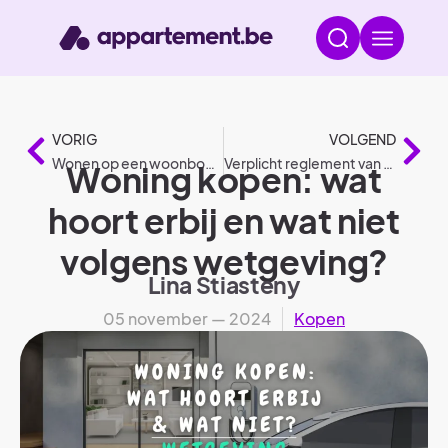
VORIG
VOLGEND
Wonen op een woonboot volgens wetgeving
Verplicht reglement van interne orde volgens wetgeving
Woning kopen: wat
hoort erbij en wat niet
volgens wetgeving?
Lina Stiasteny
05 november — 2024
Kopen