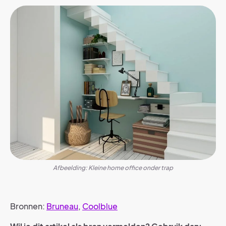
Afbeelding: Kleine home office onder trap
Bronnen:
Bruneau
,
Coolblue