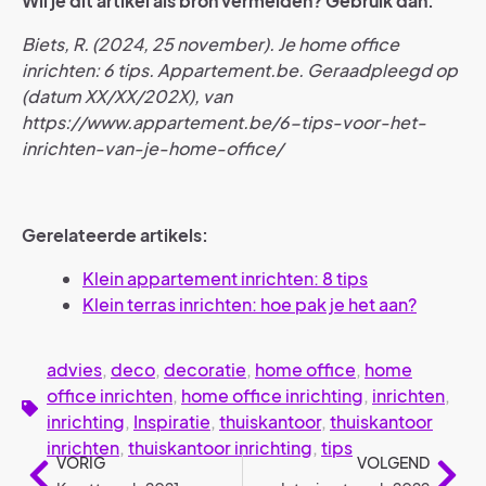
Wil je dit artikel als bron vermelden? Gebruik dan:
Biets, R. (2024, 25 november). Je home office
inrichten: 6 tips. Appartement.be. Geraadpleegd op
(datum XX/XX/202X), van
https://www.appartement.be/6-tips-voor-het-
inrichten-van-je-home-office/
Gerelateerde artikels:
Klein appartement inrichten: 8 tips
Klein terras inrichten: hoe pak je het aan?
advies
,
deco
,
decoratie
,
home office
,
home
office inrichten
,
home office inrichting
,
inrichten
,
inrichting
,
Inspiratie
,
thuiskantoor
,
thuiskantoor
inrichten
,
thuiskantoor inrichting
,
tips
VORIG
VOLGEND