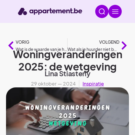
VORIG
VOLGEND
Wat is de waarde van je huis of appartement?
Wat als je huurder niet betaalt? – 7 cruciale stappen
Woningveranderingen
2025: de wetgeving
Lina Stiasteny
29 oktober — 2024
Inspiratie