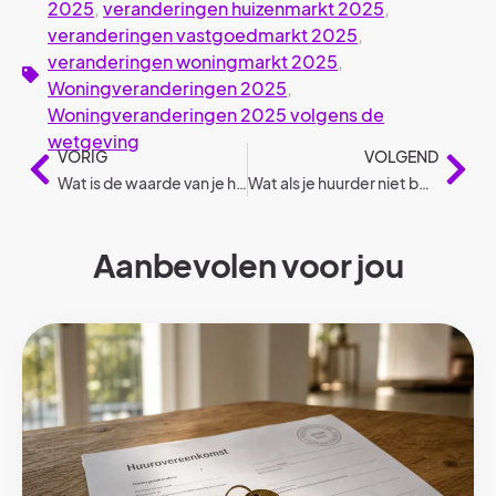
2025
,
veranderingen huizenmarkt 2025
,
veranderingen vastgoedmarkt 2025
,
veranderingen woningmarkt 2025
,
Woningveranderingen 2025
,
Woningveranderingen 2025 volgens de
wetgeving
VORIG
VOLGEND
Wat is de waarde van je huis of appartement?
Wat als je huurder niet betaalt? – 7 cruciale stappen
Aanbevolen voor jou